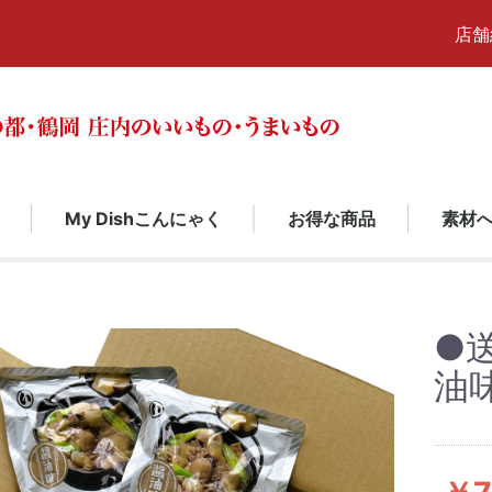
店舗
My Dishこんにゃく
お得な商品
素材
調味料・飲
漬物・加工品
ところてん
いも煮
こんにゃ
お米
My
クリックポスト便
その他
Dishこんに
●
油味