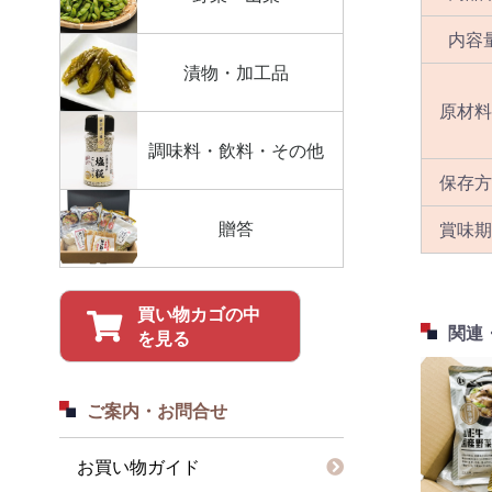
内容
漬物・加工品
原材料
調味料・飲料・その他
保存方
贈答
賞味期
買い物カゴの中
関連
を見る
ご案内・お問合せ
お買い物ガイド