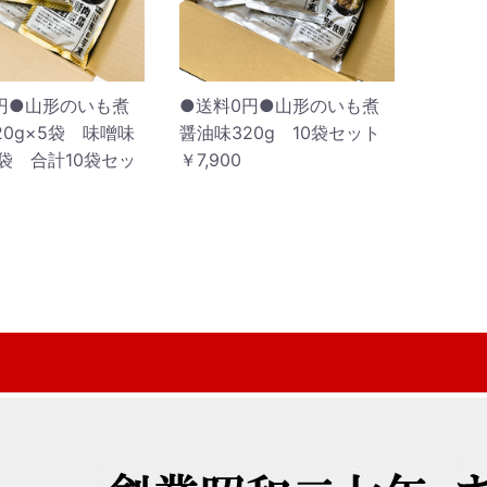
円●山形のいも煮
●送料0円●山形のいも煮
20g×5袋 味噌味
醤油味320g 10袋セット
5袋 合計10袋セッ
￥7,900