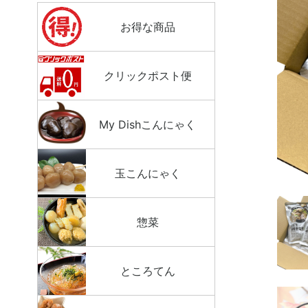
お得な商品
クリックポスト便
My Dishこんにゃく
玉こんにゃく
惣菜
ところてん