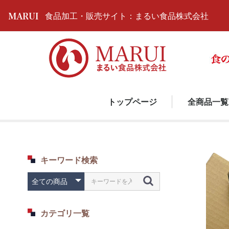
食品加工・販売サイト：まるい食品株式会社
トップページ
全商品一覧
野菜・山菜
揚げ物
惣菜
お得な商品
キーワード検索
カテゴリ一覧