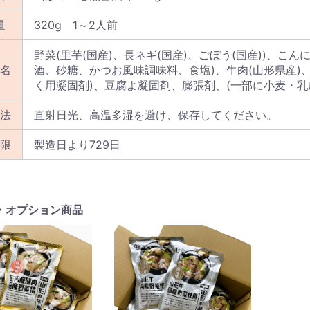
量
320g 1～2人前
野菜(里芋(国産)、長ネギ(国産)、ごぼう(国産))、こん
名
酒、砂糖、かつお風味調味料、食塩)、牛肉(山形県産)、
く用凝固剤)、豆腐よ凝固剤、膨張剤、(一部に小麦・乳
法
直射日光、高温多湿を避け、保存してください。
限
製造日より729日
・オプション商品