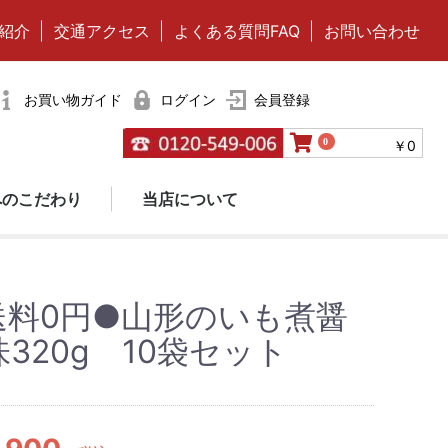
紹介
交通アクセス
よくある質問FAQ
お問い合わせ
お買い物ガイド
ログイン
会員登録
0
￥0
へのこだわり
当店について
料・
く
くだもの
とうふ
贈答
玉こんにゃく
ゃく
送料0円●山形のいも煮醤
320g 10袋セット