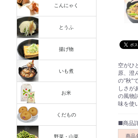
こんにゃく
とうふ
揚げ物
空がひ
いも煮
原、澄
の"秋
しさが
お米
の風物
味を使
くだもの
■商品
商品
野菜・山菜