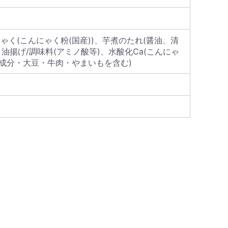
にゃく(こんにゃく粉(国産))、芋煮のたれ(醤油、清
油揚げ/調味料(アミノ酸等)、水酸化Ca(こんにゃ
成分・大豆・牛肉・やまいもを含む)