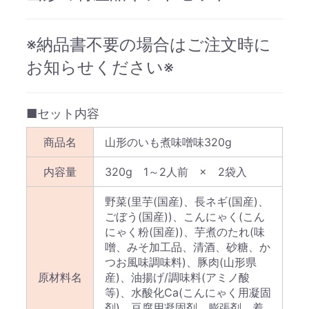
※納品書不要の場合はご注文時に
お知らせください※
■セット内容
商品名
山形のいも煮味噌味320g
内容量
320g 1～2人前 × 2袋入
野菜(里芋(国産)、長ネギ(国産)、
ごぼう(国産))、こんにゃく(こん
にゃく粉(国産))、芋煮のたれ(味
噌、みそ加工品、清酒、砂糖、か
つお風味調味料)、豚肉(山形県
原材料名
産)、油揚げ/調味料(アミノ酸
等)、水酸化Ca(こんにゃく用凝固
剤)、豆腐用凝固剤、膨張剤、着