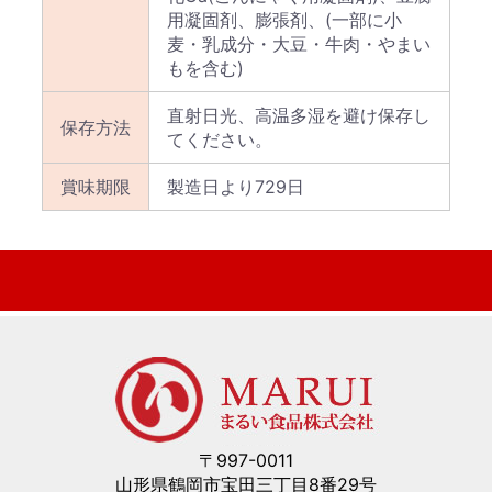
用凝固剤、膨張剤、(一部に小
麦・乳成分・大豆・牛肉・やまい
もを含む)
直射日光、高温多湿を避け保存し
保存方法
てください。
賞味期限
製造日より729日
〒997-0011
山形県鶴岡市宝田三丁目8番29号