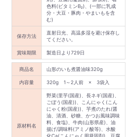
色料(ビタミンB₂)、(一部に乳成
分・大豆・豚肉・やまいもを含
む)
直射日光、高温多湿を避け保存し
保存方法
てください。
賞味期限
製造日より729日
商品名
山形のいも煮醤油味320g
内容量
320g 1～2人前 × 3袋入
野菜(里芋(国産)、長ネギ(国産)、
ごぼう(国産))、こんにゃく(こん
にゃく粉(国産))、芋煮のたれ(醤
油、清酒、砂糖、かつお風味調味
料、食塩)、牛肉(山形県産)、油
原材料名
揚げ/調味料(アミノ酸等)、水酸
化Ca(こんにゃく用凝固剤)、豆腐