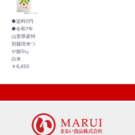
●送料0円
●令和7年
山形県産特
別栽培米つ
や姫5㎏
白米
￥6,450