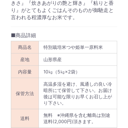
きさ』『炊きあがりの艶と輝き』『粘りと香
り』がとてもよくごはんそのものが御馳走と
言われる程濃厚なお米です。
■商品詳細
商品名
特別栽培米つや姫単一原料米
産地
山形県産
内容量
10㎏（5㎏×2袋）
高温多湿を避け、風通しの良い冷
暗所にて保管して下さい。お届け
保管方法
後は可能な限りお早くお召し上が
り下さい。
無料 ※沖縄県を含む離島は別途
送料
送料(2,000円)頂きます。