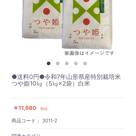
●送料0円●令和7年山形県産特別栽培米
つや姫10㎏（5㎏×2袋）白米
￥11,980
税込
商品コード：
3011-2