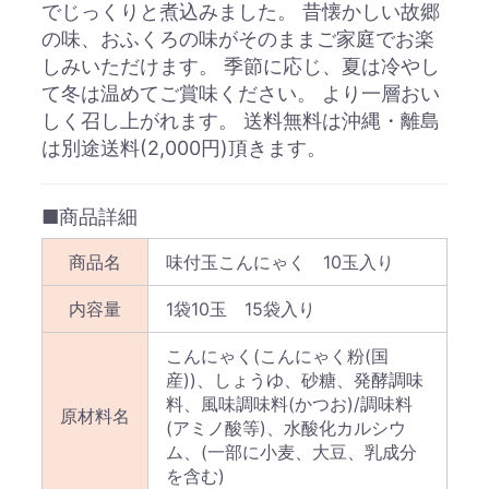
でじっくりと煮込みました。 昔懐かしい故郷
の味、おふくろの味がそのままご家庭でお楽
しみいただけます。 季節に応じ、夏は冷やし
て冬は温めてご賞味ください。 より一層おい
しく召し上がれます。 送料無料は沖縄・離島
は別途送料(2,000円)頂きます。
■商品詳細
商品名
味付玉こんにゃく 10玉入り
内容量
1袋10玉 15袋入り
こんにゃく(こんにゃく粉(国
産))、しょうゆ、砂糖、発酵調味
料、風味調味料(かつお)/調味料
原材料名
(アミノ酸等)、水酸化カルシウ
ム、(一部に小麦、大豆、乳成分
を含む)